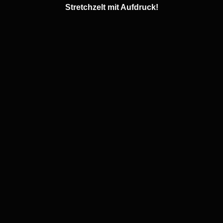
Stretchzelte eingesetzt werden können – für
Events jeder Art.
Stretchzelte
Zubehör
Produktion
Stretchzelt mit Aufdruck!